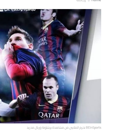
BEInSports تحرم الملايين من مشاهدة برشلونة وريال مدريد