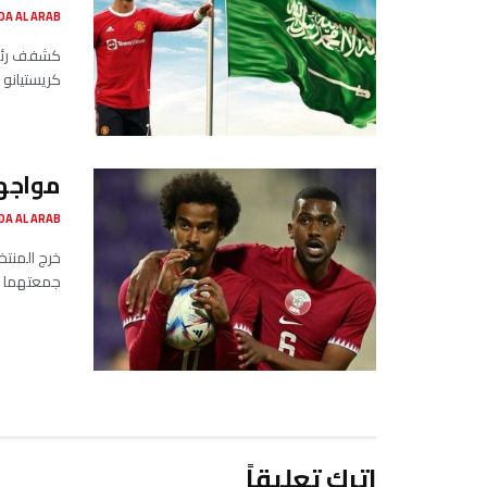
SADA AL ARAB صدى ا
كشفف رئيس
كريستيانو ر
مواجهة
SADA AL ARAB صدى ا
جمعتهما مس
اترك تعليقاً