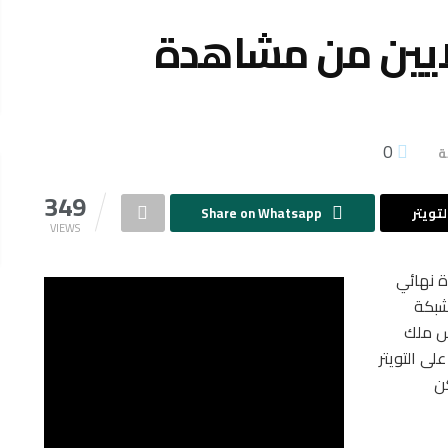
رم الملايين من مشاهدة
0
ة
349
تويتر
Share on Whatsapp
VIEWS
ة نهائي
شبكة
ي كأس ملك
لى التويتر
 لايمكن