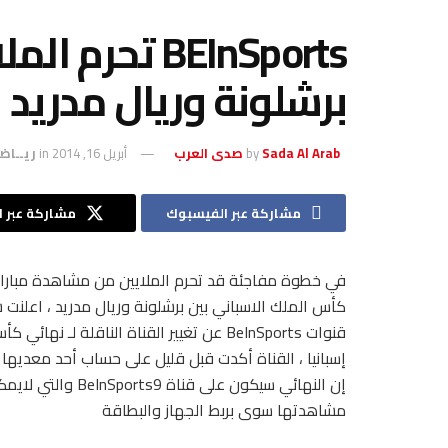
BEInSports تح
برشلونة وريال مدريد
Sada Al Arab صدى العرب
by
أبريل 16, 2014
in
ريــاض
مشاركة عبر الفيسبوك
مشاركة عبر ال
في خطوة مفاجئة قد تحرم الملايين من مشاهدة مبارا
كأس الملك الاسباني بين برشلونة وريال مدريد ، اعلنت 
قنوات BeInSports عن تغيير القناة الناقلة لـ نهائ
إسبانيا ، القناة أكدت قبل قليل على حساب أحد معديها ع
إن النهائي سيكون على قناة BeInSports9 والتي
مشاهدتها سوى بربط الجهاز والبطاقة