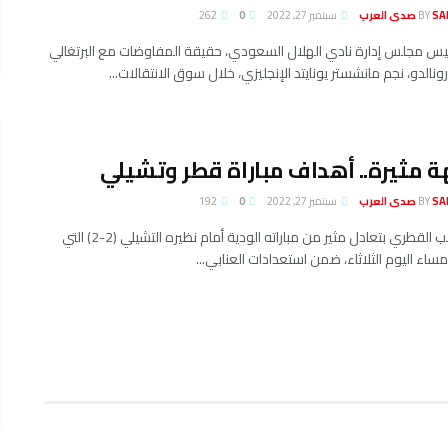
لعرب
BY
سبتمبر 27, 2022
0
262
 مجلس إدارة نادي الهلال السعودي، حقيقة المفاوضات مع البرتغالي
ونالدو، نجم مانشستر يونايتد الإنجليزي، خلال سوق الانتقالات...
 مثيرة.. أهداف مباراة قطر وتشيلي
لعرب
BY
سبتمبر 27, 2022
0
192
خرج المنتخب القطري بتعادل مثير من مباراته الودية أمام نظيره التشيلي (2-2) التي
اء اليوم الثلاثاء، ضمن استعدادات العنابي...