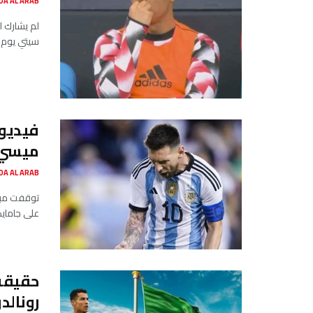
SADA AL ARAB صدى ا
لم يشارك ال
سيتي​ يوم 
ميسي..
SADA AL ARAB صدى ا
على جامايكا 3 مرات بسبب النجم ليونيل ميس
حقيقة
رونالد