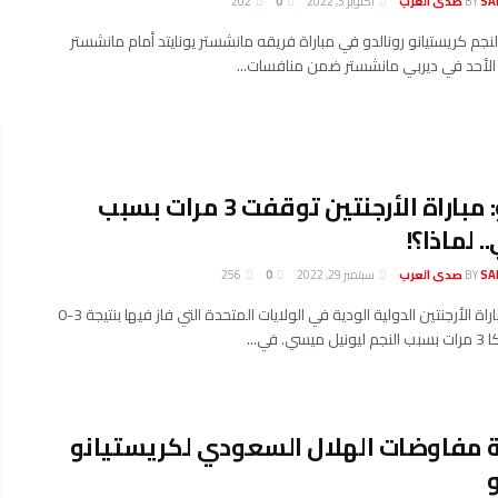
لعرب
BY
أكتوبر 3, 2022
0
202
نجم ​كريستيانو رونالدو​ في مباراة فريقه ​مانشستر يونايتد​ أمام ​مانشستر
الأحد في ديربي مانشستر ضمن منافسات...
فيديو: مباراة الأرجنتين توقفت 3 مرات بسبب
 لماذا؟!
لعرب
BY
سبتمبر 29, 2022
0
256
توقفت مباراة الأرجنتين الدولية الودية في الولايات المتحدة التي فاز فيها بنتيجة 3-0
ي. في...
 مفاوضات الهلال السعودي لكريستيانو
و