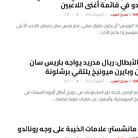
دو في قائمة أغنى اللاعبين
لعرب
BY
أكتوبر 8, 2022
0
210
"فوربس" أن يكون كيليان مبابي، نجم باريس سان جيرمان، اللاعب الأعلى
موسم إذا ما تم الأخذ...
لأبطال: ريال مدريد يواجه باريس سان
 وبايرن ميونيخ يلتقي برشلونة
لعرب
BY
أكتوبر 3, 2022
0
227
وم الإثنين، قرعة دور المجموعات في دوري أبطال أوروبا للسيدات في
يخ السويسرية، وأسفرت عن مباريات قوية مرتقبة....
مانشستر: علامات الخيبة على وجه رونالدو