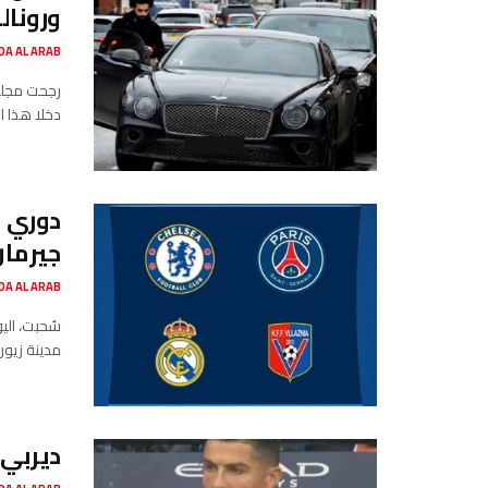
ورونال
SADA AL ARAB صدى ا
رجحت مجلة 
دخلا هذا ال
دوري ا
جيرمان
SADA AL ARAB صدى ا
سُحبت، الي
مدينة زيور
ديربي 