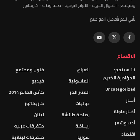
ومجتمع - الاحوال الجوية - الابراج اليومية - صحة وطب - كاريكاتور
نأتي لكم بأفضل المواضيع
الاقسام
11 سبتمبر:
العراق
فنون ومجتمع
المؤامرة الكبرى
الماسونية
فيديو
Uncategorized
المنبر الحر
كأس العالم 2014
أخبار
دوليات
كاريكاتور
أخبار عاجلة
رصاصة طائشة
لبنان
أدب وشعر
ريــاضة
متفرقات عربية
اقتصاد
سوريا
متفرقات لبنانية