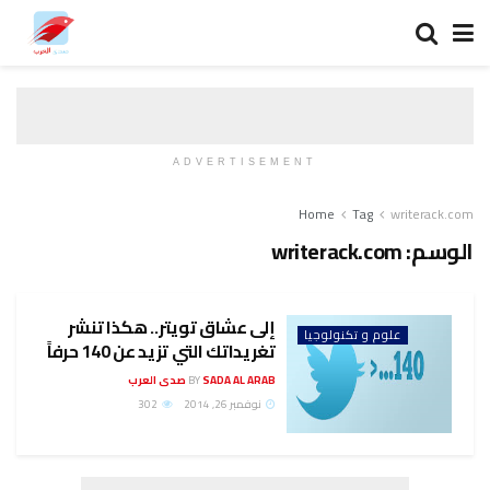
ADVERTISEMENT
Home
Tag
writerack.com
الوسم:
writerack.com
إلى عشاق تويتر.. هكذا تنشر
علوم و تكنولوجيا
تغريداتك التي تزيد عن 140 حرفاً
SADA AL ARAB صدى العرب
BY
نوفمبر 26, 2014
302