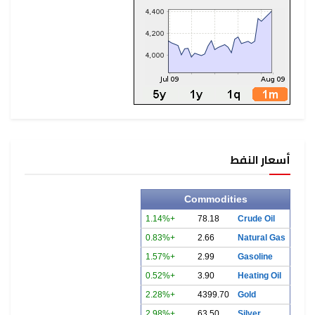
أسعار النفط
Commodities
+1.14%
78.18
Crude Oil
+0.83%
2.66
Natural Gas
+1.57%
2.99
Gasoline
+0.52%
3.90
Heating Oil
+2.28%
4399.70
Gold
+2.98%
63.50
Silver